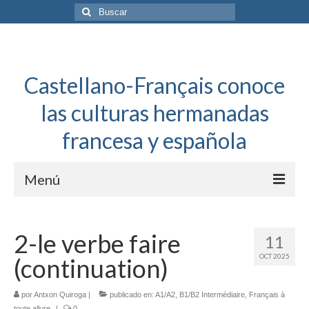
Buscar
por:
Castellano-Français conoce
las culturas hermanadas
francesa y española
Menú
Español a toda mecha
2-le verbe faire
11
Français: Dossier Général
OCT 2025
(continuation)
Français à toute allure
por
Antxon Quiroga
|
publicado en:
A1/A2
,
B1/B2 Intermédiaire
,
Français à
Bordeaux Tregey
toute allure
|
0