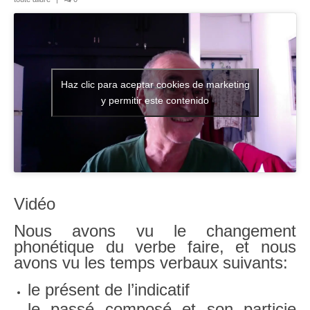
Literatura española
Zarzuela
Buceo
Haz clic para aceptar cookies de marketing
y permitir este contenido
UNED
De actualidad
Euskaldunak gara
Las sevillanas y yo
Vidéo
Viaje
Nous avons vu le changement
phonétique du verbe faire, et nous
Canarias
avons vu les temps verbaux suivants:
MI POESIA
le présent de l’indicatif
le passé composé et son particie