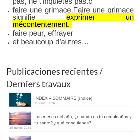
pas, ne t’inquiètes pas.ç
faire une grimace,Faire une grimace
signifie
exprimer un
mécontentement.
faire peur, effrayer
et beaucoup d’autres…
Publicaciones recientes /
Derniers travaux
INDEX – SOMMAIRE (índice)
11 junio, 2026
Los meses del año, ¿cuándo es tu cumpleaños y
tu santo? ¿qué edad tienes?
29 mayo, 2025