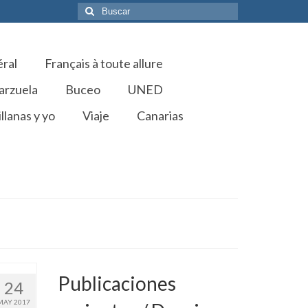
Buscar
por:
éral
Français à toute allure
arzuela
Buceo
UNED
llanas y yo
Viaje
Canarias
Publicaciones
24
MAY 2017