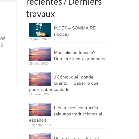
recientes / Derniers
travaux
x
INDEX – SOMMAIRE
(índice)
 06
11 junio, 2026
16
Masculin ou féminin?
Dernière leçon, grammaire
28 julio, 2026
¿Cómo, qué, dónde,
cuanto, ? Saber lo que
pasó, saber contarlo.
11 marzo, 2026
Les articles contractés
(algunas traducciones al
español)
1 agosto, 2026
Du, de la, de l’, des, les