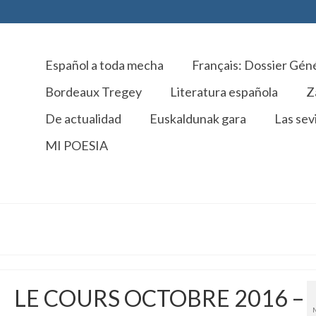
Español a toda mecha
Français: Dossier Gén
Bordeaux Tregey
Literatura española
Z
De actualidad
Euskaldunak gara
Las sevi
MI POESIA
LE COURS OCTOBRE 2016 –