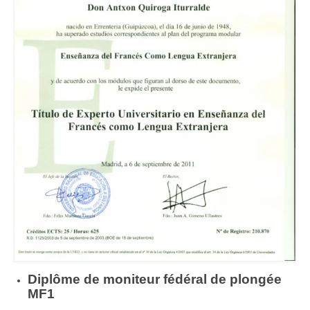
Dipl
ôme de moniteur f
éd
éral de plong
ée
MF
1