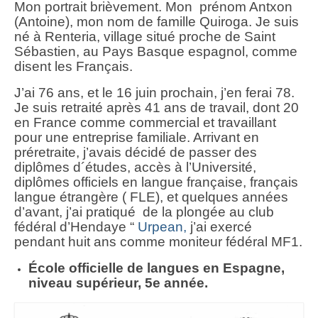
Mon portrait brièvement. Mon prénom Antxon
(Antoine), mon nom de famille Quiroga. Je suis
Literatura española
né à Renteria, village situé proche de Saint
Sébastien, au Pays Basque espagnol, comme
Zarzuela
disent les Français.
Buceo
J’ai 76 ans, et le 16 juin prochain, j’en ferai 78.
Je suis retraité après 41 ans de travail, dont 20
UNED
en France comme commercial et travaillant
pour une entreprise familiale. Arrivant en
De actualidad
préretraite, j’avais décidé de passer des
diplômes d´études, accès à l’Université,
Euskaldunak gara
diplômes officiels en langue française, français
langue étrangère ( FLE), et quelques années
Las sevillanas y yo
d’avant, j’ai pratiqué de la plongée au club
Viaje
fédéral d’Hendaye “
Urpean,
j’ai exercé
pendant huit ans comme moniteur fédéral MF1.
Canarias
École officielle de langues en Espagne,
niveau supérieur, 5e année.
MI POESIA