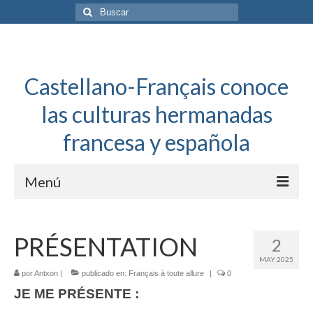
Buscar
por:
Castellano-Français conoce
las culturas hermanadas
francesa y española
Menú
Español a toda mecha
PRÉSENTATION
2
Français: Dossier Général
MAY 2025
por
Antxon
|
publicado en:
Français à toute allure
|
0
Français à toute allure
JE ME PRÉSENTE :
Bordeaux Tregey