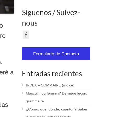
Síguenos / Suivez-
nous
mo
rro
Formulario de Contacto
e.
peré a
Entradas recientes
INDEX – SOMMAIRE (índice)
Masculin ou féminin? Dernière leçon,
grammaire
das
¿Cómo, qué, dónde, cuanto, ? Saber