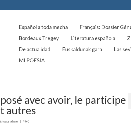
Español a toda mecha
Français: Dossier Gén
Bordeaux Tregey
Literatura española
Z
De actualidad
Euskaldunak gara
Las sevi
MI POESIA
osé avec avoir, le participe
et autres
 toute allure
|
0