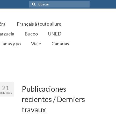
Buscar
por:
éral
Français à toute allure
arzuela
Buceo
UNED
llanas y yo
Viaje
Canarias
21
Publicaciones
JUN 2025
recientes / Derniers
travaux