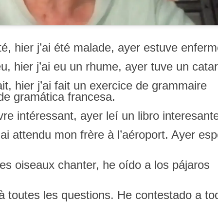
été, hier j’ai été malade, ayer estuve enfer
eu, hier j’ai eu un rhume, ayer tuve un cata
ait, hier j’ai fait un exercice de grammaire
o de gramática francesa.
 livre intéressant, ayer leí un libro interesant
j’ai attendu mon frère à l’aéroport. Ayer es
les oiseaux chanter, he oído a los pájaros
à toutes les questions. He contestado a to