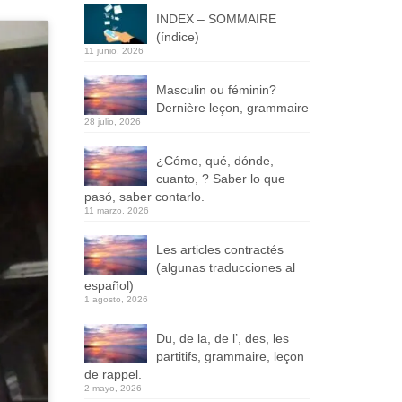
INDEX – SOMMAIRE
(índice)
11 junio, 2026
Masculin ou féminin?
Dernière leçon, grammaire
28 julio, 2026
¿Cómo, qué, dónde,
cuanto, ? Saber lo que
pasó, saber contarlo.
11 marzo, 2026
Les articles contractés
(algunas traducciones al
español)
1 agosto, 2026
Du, de la, de l’, des, les
partitifs, grammaire, leçon
de rappel.
2 mayo, 2026