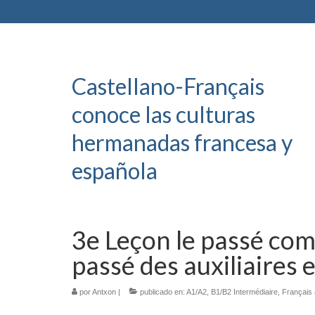
Castellano-Français
conoce las culturas
hermanadas francesa y
española
3e Leçon le passé comp
passé des auxiliaires 
por
Antxon
|
publicado en:
A1/A2
,
B1/B2 Intermédiaire
,
Français à