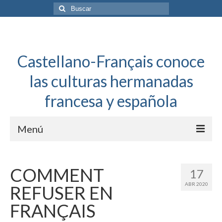
Buscar
por:
Castellano-Français conoce
las culturas hermanadas
francesa y española
Menú
Español a toda mecha
COMMENT
17
Français: Dossier Général
ABR 2020
REFUSER EN
Français à toute allure
FRANÇAIS
Bordeaux Tregey