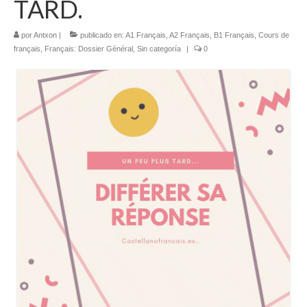
TARD.
Literatura española
por
Antxon
|
publicado en:
A1 Français
,
A2 Français
,
B1 Français
,
Cours de
Zarzuela
français
,
Français: Dossier Général
,
Sin categoría
|
0
Buceo
UNED
De actualidad
Euskaldunak gara
Las sevillanas y yo
Viaje
Canarias
MI POESIA