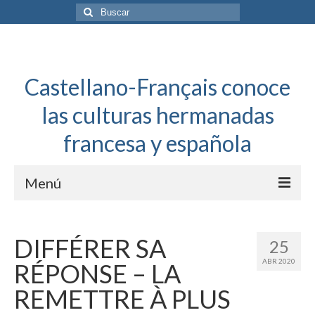
Buscar
por:
Castellano-Français conoce
las culturas hermanadas
francesa y española
Menú
Español a toda mecha
DIFFÉRER SA
25
Français: Dossier Général
ABR 2020
RÉPONSE – LA
Français à toute allure
REMETTRE À PLUS
Bordeaux Tregey