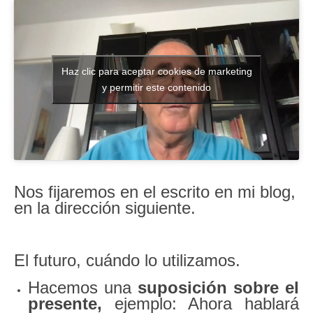
Literatura española
Zarzuela
Haz clic para aceptar cookies de marketing
Buceo
y permitir este contenido
UNED
De actualidad
Euskaldunak gara
Nos fijaremos en el escrito en mi blog,
Las sevillanas y yo
en la dirección siguiente.
Viaje
Canarias
El futuro, cuándo lo utilizamos.
MI POESIA
Hacemos una
suposici
ón sobre el
presente,
ejemplo: Ahora hablará