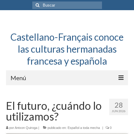
Buscar
por:
Castellano-Français conoce
las culturas hermanadas
francesa y española
Menú
Español a toda mecha
El futuro, ¿cuándo lo
28
Français: Dossier Général
JUN 2026
utilizamos?
Français à toute allure
por
Antxon Quiroga
|
publicado en:
Español a toda mecha
|
0
Bordeaux Tregey