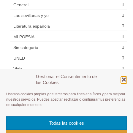
General
Las sevillanas y yo
Literatura española
MI POESIA
Sin categoría
UNED
Viaje
Gestionar el Consentimiento de
Zarzuela
las Cookies
Usamos cookies propias y de terceros para fines analíticos y para mejorar
Etiquetas
nuestros servicios. Puedes aceptar, rechazar o configurar tus preferencias
en cualquier momento.
A1 / A2 / B1 / B2 /C1 / C2
A1 Débutant
es m
Español y Frances
Todas las cookies
postular a un puesto de trabajo
Présentation à toute allure