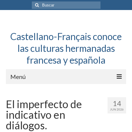
Buscar
por:
Castellano-Français conoce
las culturas hermanadas
francesa y española
Menú
Español a toda mecha
El imperfecto de
14
Français: Dossier Général
JUN 2026
indicativo en
Français à toute allure
diálogos.
Bordeaux Tregey