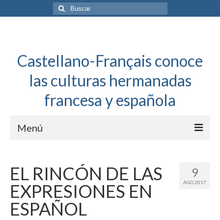
Buscar
por:
Castellano-Français conoce
las culturas hermanadas
francesa y española
Menú
Español a toda mecha
EL RINCÓN DE LAS
9
Français: Dossier Général
AGO 2017
EXPRESIONES EN
Français à toute allure
ESPAÑOL
Bordeaux Tregey