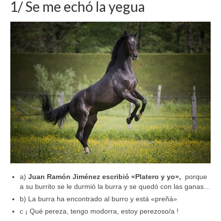
1/ Se me echó la yegua
a)
Juan Ramón Jiménez escribió «Platero y yo»,
porque
a su burrito se le durmió la burra y se quedó con las ganas…
b) La burra ha encontrado al burro y está «preñá»
c ¡ Qué pereza, tengo modorra, estoy perezoso/a !