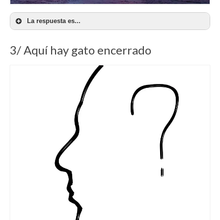
La respuesta es...
3/ Aquí hay gato encerrado
d) Estar en las nubes,
no enterarse de lo que vale
un peine. También estar en la inopia.
No enterarse
de nada
En français: Être dans les nuages.