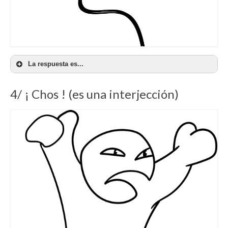
La respuesta es...
4/ ¡ Chos ! (es una interjección)
c) Aquí hay algo inesperado y de poco fiar.
En français: Il y a quelque chose qui cloche