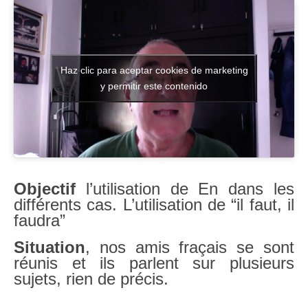
Literatura española
Zarzuela
Haz clic para aceptar cookies de marketing
Buceo
y permitir este contenido
UNED
De actualidad
Euskaldunak gara
Objectif
l’utilisation de En dans les
Las sevillanas y yo
différents cas. L’utilisation de “il faut, il
faudra”
Viaje
Situation
, nos amis fraçais se sont
Canarias
réunis et ils parlent sur plusieurs
MI POESIA
sujets, rien de précis.