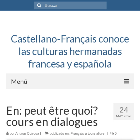
Buscar
por:
Castellano-Français conoce
las culturas hermanadas
francesa y española
Menú
Español a toda mecha
En: peut être quoi?
24
Français: Dossier Général
MAY 2026
cours en dialogues
Français à toute allure
por
Antxon Quiroga
|
publicado en:
Français à toute allure
|
0
Bordeaux Tregey