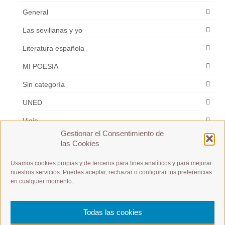
General
Las sevillanas y yo
Literatura española
MI POESIA
Sin categoría
UNED
Viaje
Gestionar el Consentimiento de
Zarzuela
las Cookies
Usamos cookies propias y de terceros para fines analíticos y para mejorar
Etiquetas
nuestros servicios. Puedes aceptar, rechazar o configurar tus preferencias
en cualquier momento.
A1 / A2 / B1 / B2 /C1 / C2
A1 Débutant
es m
Español y Frances
Todas las cookies
postular a un puesto de trabajo
Présentation à toute allure