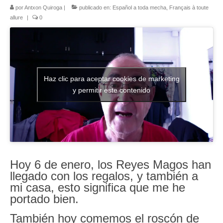
por
Antxon Quiroga
|
publicado en:
Español a toda mecha
,
Français à toute
Literatura española
allure
|
0
Zarzuela
Buceo
UNED
Haz clic para aceptar cookies de marketing
y permitir este contenido
De actualidad
Euskaldunak gara
Las sevillanas y yo
Viaje
Hoy 6 de enero, los Reyes Magos han
llegado con los regalos, y también a
Canarias
mi casa, esto significa que me he
portado bien.
MI POESIA
También hoy comemos el roscón de