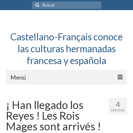
Buscar
por:
Castellano-Français conoce
las culturas hermanadas
francesa y española
Menú
Español a toda mecha
¡ Han llegado los
4
Français: Dossier Général
ENE 2026
Reyes ! Les Rois
Français à toute allure
Mages sont arrivés !
Bordeaux Tregey