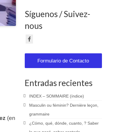
Síguenos / Suivez-
nous
Formulario de Contacto
Entradas recientes
INDEX – SOMMAIRE (índice)
Masculin ou féminin? Dernière leçon,
grammaire
hez
(en
¿Cómo, qué, dónde, cuanto, ? Saber