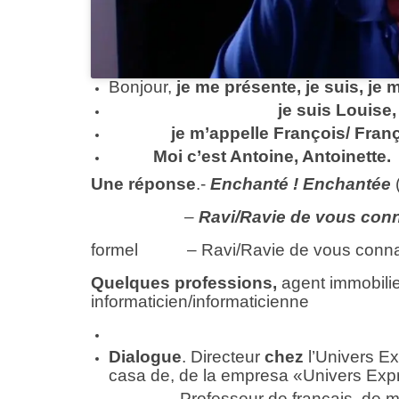
Bonjour,
je me présente, je suis, je 
je suis Louise, Mari
je m’appelle François/ Fran
Moi c’est Antoine, Antoinette. (
Une réponse
.-
Enchanté ! Enchantée
–
Ravi/Ravie de vous conn
formel – Ravi/Ravie de vous conna
Quelques professions,
agent immobilier
informaticien/informaticienne
Dialogue
. Directeur
chez
l’Univers Ex
casa de, de la empresa «Univers Ex
Professeur de français, de mathém