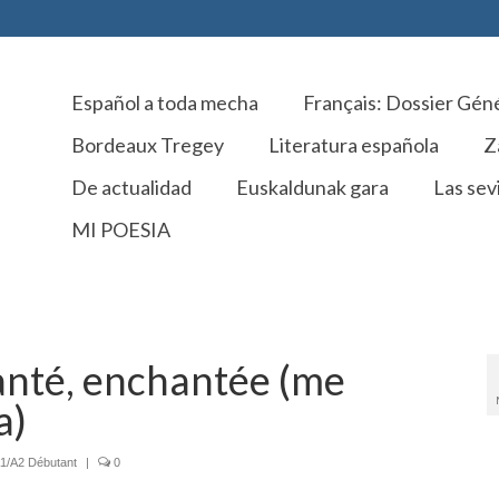
Español a toda mecha
Français: Dossier Gén
Bordeaux Tregey
Literatura española
Z
De actualidad
Euskaldunak gara
Las sevi
MI POESIA
anté, enchantée (me
a)
A1/A2 Débutant
|
0