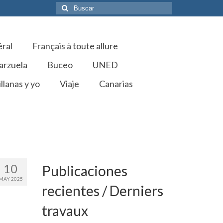
Buscar
por:
éral
Français à toute allure
arzuela
Buceo
UNED
llanas y yo
Viaje
Canarias
10
Publicaciones
MAY 2025
recientes / Derniers
travaux