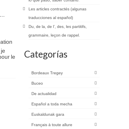
lo que pasó, saber contarlo.
Les articles contractés (algunas
d…
traducciones al español)
Du, de la, de l’, des, les partitifs,
grammaire, leçon de rappel.
ation
 je
Categorías
pour le
Bordeaux Tregey
Buceo
De actualidad
Español a toda mecha
Euskaldunak gara
Français à toute allure