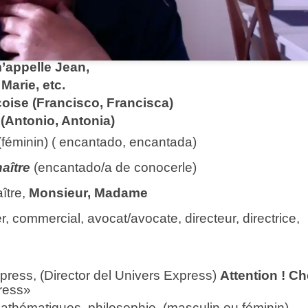
m’appelle Jean,
e, etc.
çoise (Francisco, Francisca)
Antonio, Antonia)
(féminin) ( encantado, encantada)
aître
(encantado/a de conocerle)
ître,
Monsieur, Madame
, commercial, avocat/avocate, directeur, directrice,
press, (Director del Univers Express)
Attention ! C
press»
atiques, philosophie, (masculin ou féminin)