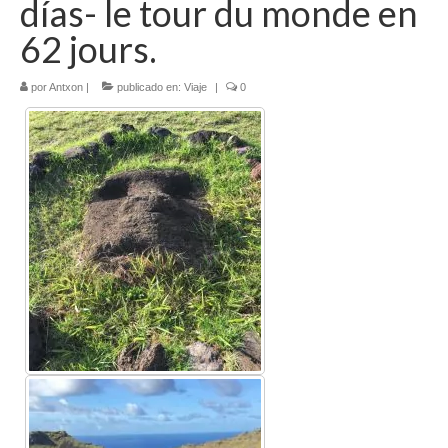
días- le tour du monde en
Literatura española
62 jours.
Zarzuela
por
Antxon
|
publicado en:
Viaje
|
0
Buceo
UNED
De actualidad
Euskaldunak gara
Las sevillanas y yo
Viaje
Canarias
MI POESIA