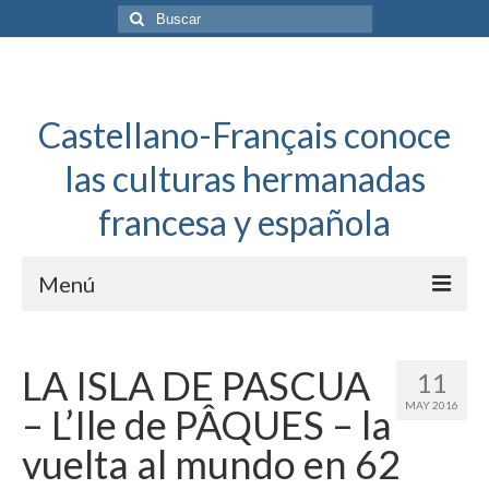
Buscar
por:
Castellano-Français conoce
las culturas hermanadas
francesa y española
Menú
Español a toda mecha
LA ISLA DE PASCUA
11
Français: Dossier Général
MAY 2016
– L’Ile de PÂQUES – la
Français à toute allure
vuelta al mundo en 62
Bordeaux Tregey