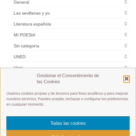
General
Las sevillanas y yo
Literatura española
MI POESIA
Sin categoría
UNED
Viaje
Gestionar el Consentimiento de
Zarzuela
las Cookies
Usamos cookies propias y de terceros para fines analíticos y para mejorar
Etiquetas
nuestros servicios. Puedes aceptar, rechazar o configurar tus preferencias
en cualquier momento.
A1 / A2 / B1 / B2 /C1 / C2
A1 Débutant
es m
Español y Frances
Todas las cookies
postular a un puesto de trabajo
Présentation à toute allure