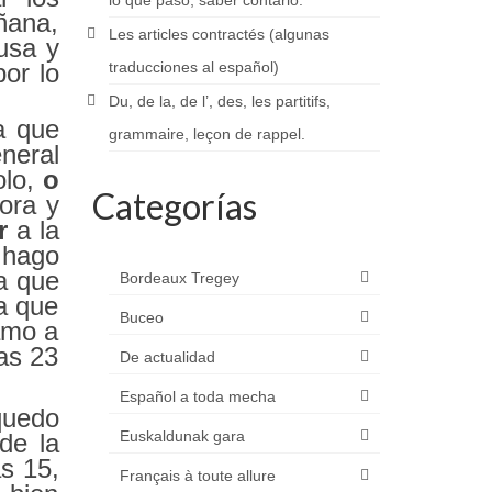
lo que pasó, saber contarlo.
ñana,
Les articles contractés (algunas
usa y
or lo
traducciones al español)
Du, de la, de l’, des, les partitifs,
a que
grammaire, leçon de rappel.
neral
lo,
o
Categorías
ora y
r
a la
 hago
a que
Bordeaux Tregey
a que
Buceo
amo a
as 23
De actualidad
Español a toda mecha
uedo
Euskaldunak gara
de la
as 15,
Français à toute allure