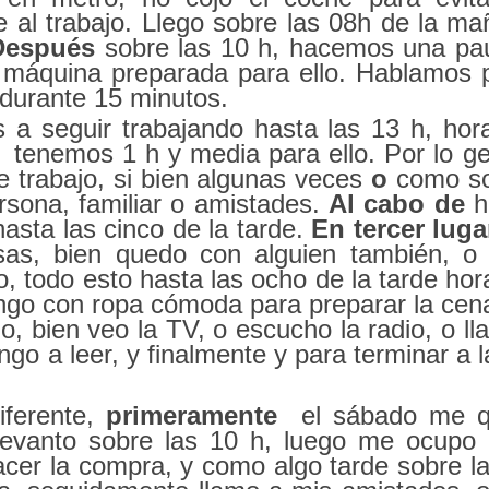
e al trabajo. Llego sobre las 08h de la ma
Después
sobre las 10 h, hacemos una pa
 máquina preparada para ello. Hablamos p
 durante 15 minutos.
a seguir trabajando hasta las 13 h, hor
 tenemos 1 h y media para ello. Por lo ge
 trabajo, si bien algunas veces
o
como so
sona, familiar o amistades.
Al cabo de
h
asta las cinco de la tarde.
En tercer luga
sas, bien quedo con alguien también, o
, todo esto hasta las ocho de la tarde hor
ngo con ropa cómoda para preparar la cen
, bien veo la TV, o escucho la radio, o ll
o a leer, y finalmente y para terminar a l
iferente,
primeramente
el sábado me q
evanto sobre las 10 h, luego me ocupo 
hacer la compra, y como algo tarde sobre l