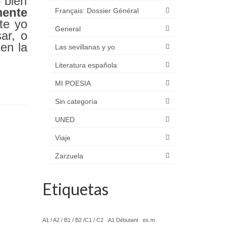
 bien
ente
Français: Dossier Général
te yo
General
ar, o
en la
Las sevillanas y yo
Literatura española
MI POESIA
Sin categoría
UNED
Viaje
Zarzuela
Etiquetas
A1 / A2 / B1 / B2 /C1 / C2
A1 Débutant
es m