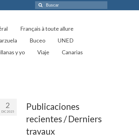
Buscar
por:
éral
Français à toute allure
arzuela
Buceo
UNED
llanas y yo
Viaje
Canarias
2
Publicaciones
DIC 2025
recientes / Derniers
travaux