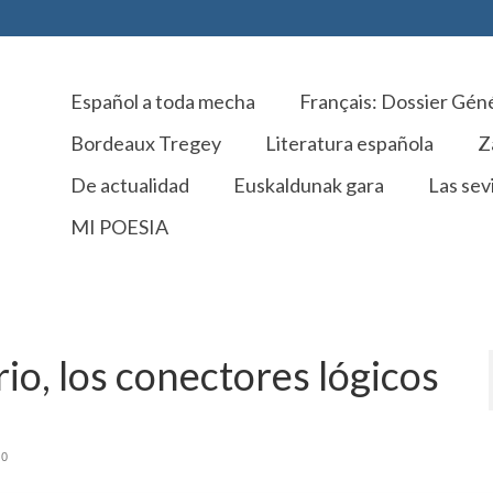
Español a toda mecha
Français: Dossier Gén
Bordeaux Tregey
Literatura española
Z
De actualidad
Euskaldunak gara
Las sevi
MI POESIA
rio, los conectores lógicos
0