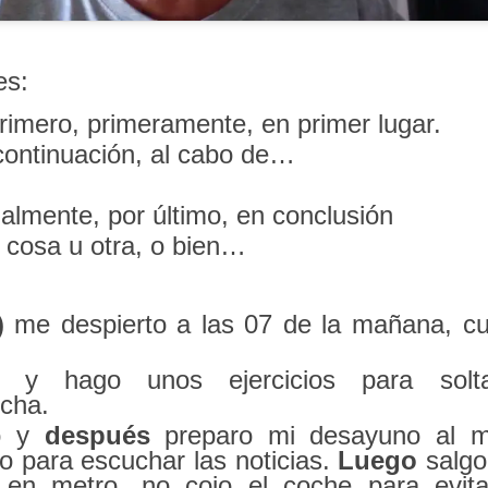
es:
rimero, primeramente, en primer lugar.
continuación, al cabo de…
finalmente, por último, en conclusión
 cosa u otra, o bien…
)
me despierto a las 07 de la mañana, c
y hago unos ejercicios para solta
cha.
o y
después
preparo mi desayuno al 
io para escuchar las noticias.
Luego
salgo
 en metro, no cojo el coche para evita