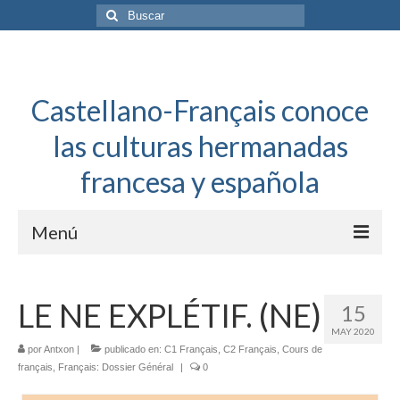
Buscar
por:
Castellano-Français conoce
las culturas hermanadas
francesa y española
Menú
Español a toda mecha
LE NE EXPLÉTIF. (NE)
15
Français: Dossier Général
MAY 2020
por
Antxon
|
publicado en:
C1 Français
,
C2 Français
,
Cours de
Français à toute allure
français
,
Français: Dossier Général
|
0
Bordeaux Tregey