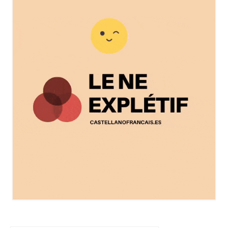
Literatura española
Zarzuela
Buceo
UNED
De actualidad
Euskaldunak gara
Las sevillanas y yo
Viaje
Canarias
MI POESIA