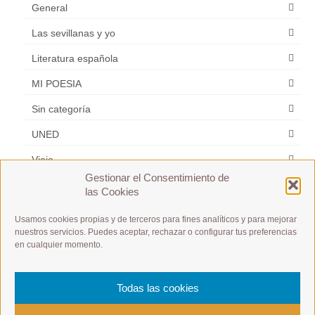
General
Las sevillanas y yo
Literatura española
MI POESIA
Sin categoría
UNED
Viaje
Gestionar el Consentimiento de
Zarzuela
las Cookies
Usamos cookies propias y de terceros para fines analíticos y para mejorar
Etiquetas
nuestros servicios. Puedes aceptar, rechazar o configurar tus preferencias
en cualquier momento.
A1 / A2 / B1 / B2 /C1 / C2
A1 Débutant
es m
Español y Frances
Todas las cookies
postular a un puesto de trabajo
Présentation à toute allure