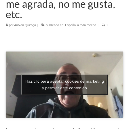
me agrada, no me gusta,
Literatura española
etc.
Zarzuela
por
Antxon Quiroga
|
publicado en:
Español a toda mecha
|
0
Buceo
UNED
De actualidad
Euskaldunak gara
Las sevillanas y yo
Haz clic para aceptar cookies de marketing
y permitir este contenido
Viaje
Canarias
MI POESIA