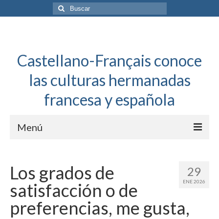
Buscar
por:
Castellano-Français conoce
las culturas hermanadas
francesa y española
Menú
Español a toda mecha
Los grados de
29
Français: Dossier Général
ENE 2026
satisfacción o de
Français à toute allure
preferencias, me gusta,
Bordeaux Tregey