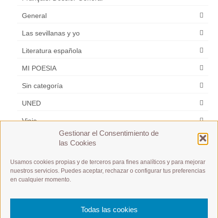
General
Las sevillanas y yo
Literatura española
MI POESIA
Sin categoría
UNED
Viaje
Gestionar el Consentimiento de
Zarzuela
las Cookies
Usamos cookies propias y de terceros para fines analíticos y para mejorar
Etiquetas
nuestros servicios. Puedes aceptar, rechazar o configurar tus preferencias
en cualquier momento.
A1 / A2 / B1 / B2 /C1 / C2
A1 Débutant
es m
Español y Frances
Todas las cookies
postular a un puesto de trabajo
Présentation à toute allure