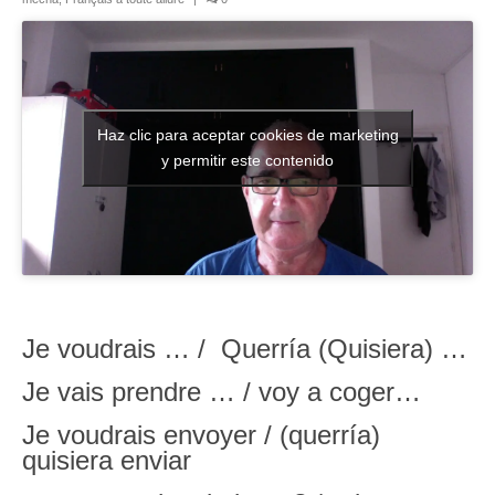
Literatura española
Zarzuela
Buceo
Haz clic para aceptar cookies de marketing
y permitir este contenido
UNED
De actualidad
Euskaldunak gara
Las sevillanas y yo
Je voudrais … / Querría (Quisiera) …
Viaje
Je vais prendre … / voy a coger…
Canarias
Je voudrais envoyer / (querría)
MI POESIA
quisiera enviar