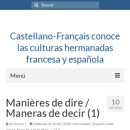
Buscar
por:
Castellano-Français conoce
las culturas hermanadas
francesa y española
Menú
Español a toda mecha
Manières de dire /
10
Français: Dossier Général
OCT 2025
Maneras de decir (1)
Français à toute allure
por
Antxon
|
publicado en:
A1/A2
,
B1/B2 Intermédiaire
,
Español a toda
Bordeaux Tregey
mecha
,
Français à toute allure
|
0