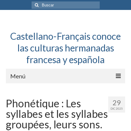
Buscar
por:
Castellano-Français conoce
las culturas hermanadas
francesa y española
Menú
Español a toda mecha
Phonétique : Les
29
Français: Dossier Général
DIC 2025
syllabes et les syllabes
Français à toute allure
groupées, leurs sons.
Bordeaux Tregey