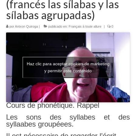
(francés las sílabas y las
Literatura española
sílabas agrupadas)
Zarzuela
por
Antxon Quiroga
|
publicado en:
Français à toute allure
|
0
Buceo
UNED
De actualidad
Haz clic para aceptar cookies de marketing
y permitir este contenido
Euskaldunak gara
Las sevillanas y yo
Viaje
Cours de phonétique. Rappel
Canarias
Les sons des syllabes et des
MI POESIA
syllaabes groupéees.
Il est nécessaire de regarder l’écrit.