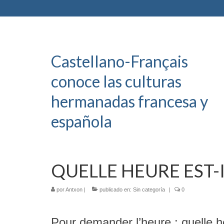
Castellano-Français
conoce las culturas
hermanadas francesa y
española
QUELLE HEURE EST-IL
por
Antxon
|
publicado en:
Sin categoría
|
0
Pour demander l’heure : quelle he