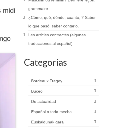
Masculin ou féminin? Dernière leçon,
grammaire
s midi
¿Cómo, qué, dónde, cuanto, ? Saber
lo que pasó, saber contarlo.
Les articles contractés (algunas
engo
traducciones al español)
Categorías
Bordeaux Tregey
Buceo
De actualidad
Español a toda mecha
Euskaldunak gara