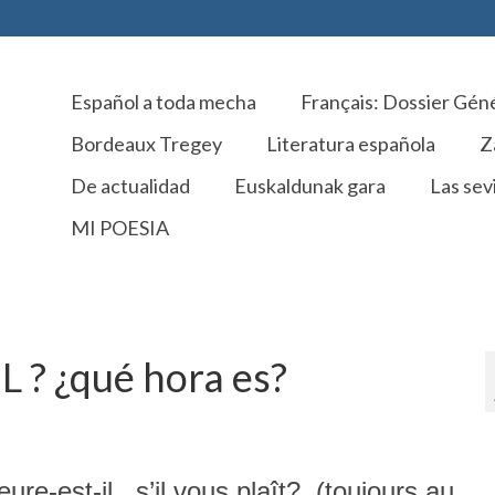
Español a toda mecha
Français: Dossier Gén
Bordeaux Tregey
Literatura española
Z
De actualidad
Euskaldunak gara
Las sevi
MI POESIA
 ? ¿qué hora es?
ure-est-il, s’il vous plaît? (toujours au