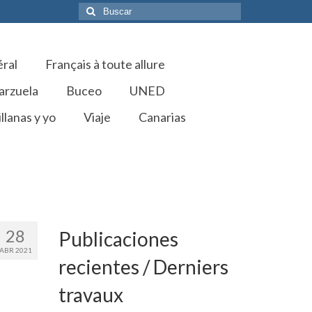
Buscar
por:
éral
Français à toute allure
arzuela
Buceo
UNED
llanas y yo
Viaje
Canarias
28
Publicaciones
ABR 2021
recientes / Derniers
travaux