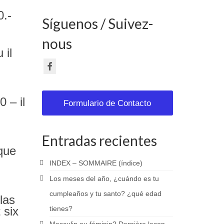
0.-
Síguenos / Suivez-
nous
 il
 – il
Formulario de Contacto
Entradas recientes
 que
INDEX – SOMMAIRE (índice)
Los meses del año, ¿cuándo es tu
cumpleaños y tu santo? ¿qué edad
las
 six
tienes?