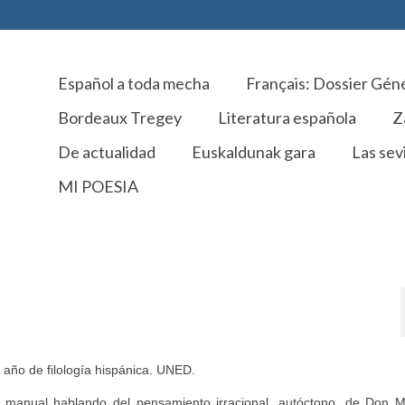
Español a toda mecha
Français: Dossier Gén
Bordeaux Tregey
Literatura española
Z
De actualidad
Euskaldunak gara
Las sevi
MI POESIA
de filología hispánica. UNED.
 manual hablando del pensamiento irracional, autóctono, de Don M