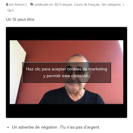
por
Antxon
|
publicado en:
B2 Français
,
Cours de français
,
Sin categoría
|
Literatura española
0
Un SI peut être
Zarzuela
Buceo
UNED
De actualidad
Haz clic para aceptar cookies de marketing
Euskaldunak gara
y permitir este contenido
Las sevillanas y yo
Viaje
Canarias
MI POESIA
Un adverbe de négation /Tu n’as pas d’argent.