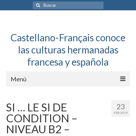
Buscar
por:
Castellano-Français conoce
las culturas hermanadas
francesa y española
Menú
Español a toda mecha
SI … LE SI DE
23
Français: Dossier Général
FEB 2019
CONDITION –
Français à toute allure
NIVEAU B2 –
Bordeaux Tregey