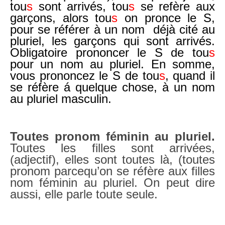
tou
s
sont arrivés, tou
s
se refère aux
garçons, alors tou
s
on pronce le S,
pour se référer à un nom déjà cité au
pluriel, les garçons qui sont arrivés.
Obligatoire prononcer le S de tou
s
pour un nom au pluriel. En somme,
vous prononcez le S de tou
s
, quand il
se réfère á quelque chose, à un nom
au pluriel masculin.
Toutes pronom féminin
au pluriel.
Toutes les filles sont arrivées,
(adjectif), elles sont toutes là, (toutes
pronom parcequ’on se réfère aux filles
nom féminin au pluriel. On peut dire
aussi, elle parle toute seule.