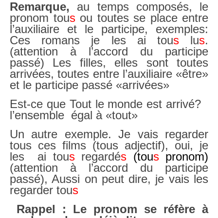
Remarque,
au temps composés, le
pronom tou
s
ou toutes se place entre
l’auxiliaire et le participe, exemples:
Ces romans je les ai tou
s
lu
s
.
(attention à l’accord du participe
passé) Les filles, elles sont toutes
arrivées, toutes entre l’auxiliaire «être»
et le participe passé «arrivées»
Est-ce que Tout le monde est arrivé?
l’ensemble égal à «tout»
Un autre exemple. Je vais regarder
tous ces films (tous adjectif), oui, je
les ai tou
s
regardé
s
(tou
s
pronom)
(attention à l’accord du participe
passé), Aussi on peut dire, je vais les
regarder tou
s
Rappel : Le pronom se réfère à