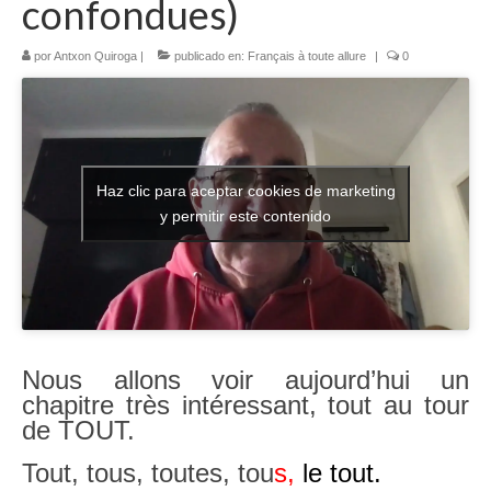
confondues)
Literatura española
por
Antxon Quiroga
|
publicado en:
Français à toute allure
|
0
Zarzuela
Buceo
UNED
Haz clic para aceptar cookies de marketing
De actualidad
y permitir este contenido
Euskaldunak gara
Las sevillanas y yo
Viaje
Nous allons voir aujourd’hui un
Canarias
chapitre très intéressant, tout au tour
de TOUT.
MI POESIA
Tout, tous, toutes, tou
s,
le tout.