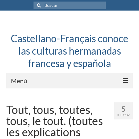
Buscar
por:
Castellano-Français conoce
las culturas hermanadas
francesa y española
Menú
Español a toda mecha
Tout, tous, toutes,
5
Français: Dossier Général
JUL 2026
tous, le tout. (toutes
Français à toute allure
les explications
Bordeaux Tregey