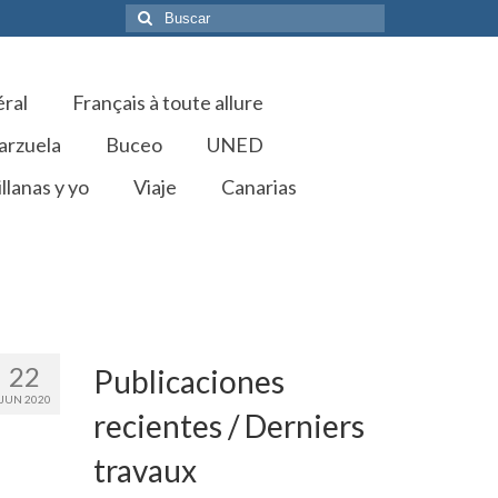
Buscar
por:
éral
Français à toute allure
arzuela
Buceo
UNED
llanas y yo
Viaje
Canarias
22
Publicaciones
JUN 2020
recientes / Derniers
travaux