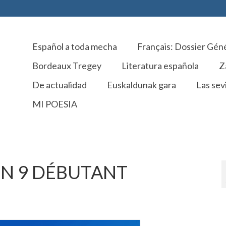
Español a toda mecha
Français: Dossier Gén
Bordeaux Tregey
Literatura española
Z
De actualidad
Euskaldunak gara
Las sevi
MI POESIA
N 9 DÉBUTANT