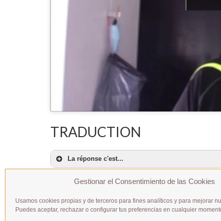
TRADUCTION
La réponse c'est...
Gestionar el Consentimiento de las Cookies
mon frère)
Usamos cookies propias y de terceros para fines analíticos y para mejorar nu
Puedes aceptar, rechazar o configurar tus preferencias en cualquier moment