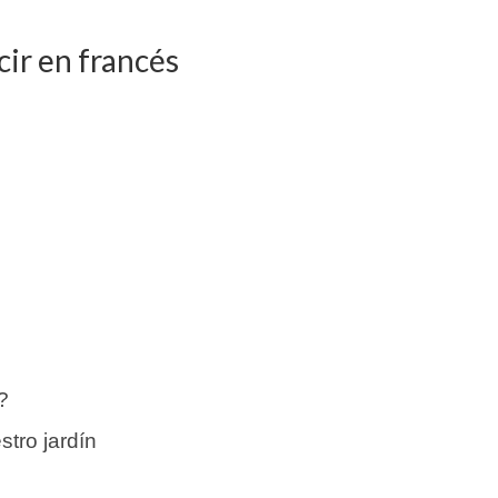
cir en francés
?
stro jardín