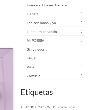
Français: Dossier Général
General
Las sevillanas y yo
Literatura española
MI POESIA
Sin categoría
UNED
Viaje
Zarzuela
Etiquetas
A1 / A2 / B1 / B2 /C1 / C2
A1 Débutant
es m