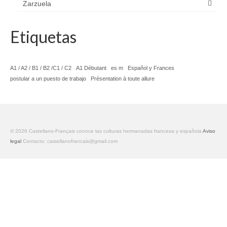
Zarzuela
Etiquetas
A1 / A2 / B1 / B2 /C1 / C2
A1 Débutant
es m
Español y Frances
postular a un puesto de trabajo
Présentation à toute allure
© 2026 Castellano-Français conoce las culturas hermanadas francesa y española
Aviso
legal
Contacto: castellanofrancais@gmail.com