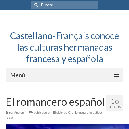
Buscar
por:
Castellano-Français conoce
las culturas hermanadas
francesa y española
Menú
Español a toda mecha
El romancero español
16
Français: Dossier Général
SEP 2015
por
Antxon
|
publicado en:
El siglo de Oro
,
Literatura española
|
Français à toute allure
0
Bordeaux Tregey