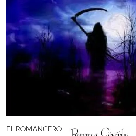
Literatura española
Zarzuela
Buceo
UNED
De actualidad
Euskaldunak gara
Las sevillanas y yo
Viaje
Canarias
MI POESIA
EL ROMANCERO