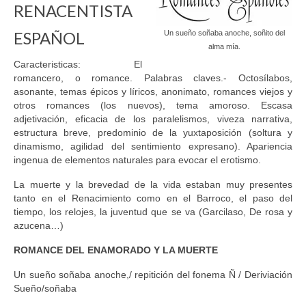
RENACENTISTA
ESPAÑOL
Un sueño soñaba anoche, soñito del
alma mía.
Caracteristicas: El
romancero, o romance. Palabras claves.- Octosílabos,
asonante, temas épicos y líricos, anonimato, romances viejos y
otros romances (los nuevos), tema amoroso. Escasa
adjetivación, eficacia de los paralelismos, viveza narrativa,
estructura breve, predominio de la yuxtaposición (soltura y
dinamismo, agilidad del sentimiento expresano). Apariencia
ingenua de elementos naturales para evocar el erotismo.
La muerte y la brevedad de la vida estaban muy presentes
tanto en el Renacimiento como en el Barroco, el paso del
tiempo, los relojes, la juventud que se va (Garcilaso, De rosa y
azucena…)
ROMANCE DEL ENAMORADO Y LA MUERTE
Un sueño soñaba anoche,/ repitición del fonema Ñ / Deriviación
Sueño/soñaba