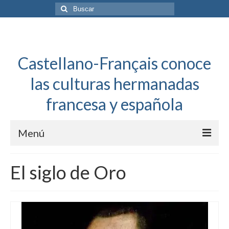
Buscar
por:
Castellano-Français conoce
las culturas hermanadas
francesa y española
Menú
Español a toda mecha
El siglo de Oro
Français: Dossier Général
Français à toute allure
Bordeaux Tregey