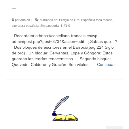
–
por
Antxon
|
publicado en:
El siglo de Oro
,
Español a toda mecha
,
Literatura española
,
Sin categoría
|
0
Recordatorio:https://castellano-francais.es/wp-
admin/post.php?post=3734&action=edit ¿Sabías que…?
Dos bloques de escritores en el Barroco(pag 224 Siglo
de oro) . Un bloque: Cervantes, Lope y Góngora: Estos
guardan las teorías renacentistas. Segundo bloque:
Quevedo, Calderón y Gracián. Son vitales , …
Continuar