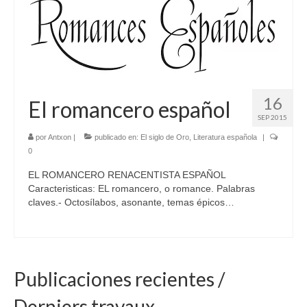
16
El romancero español
SEP 2015
por
Antxon
|
publicado en:
El siglo de Oro
,
Literatura española
|
0
EL ROMANCERO RENACENTISTA ESPAÑOL
Caracteristicas: EL romancero, o romance. Palabras
claves.- Octosílabos, asonante, temas épicos…
Publicaciones recientes /
Derniers travaux