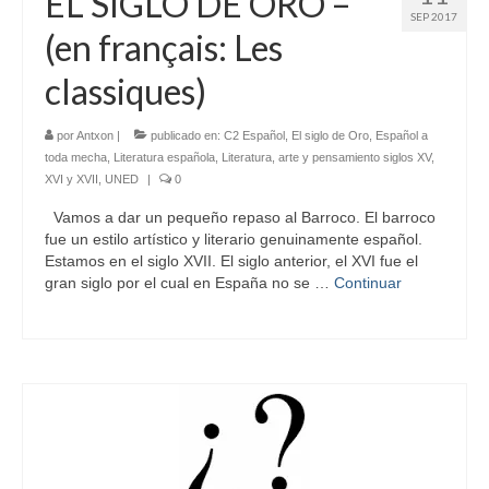
EL SIGLO DE ORO –
SEP 2017
(en français: Les
classiques)
por
Antxon
|
publicado en:
C2 Español
,
El siglo de Oro
,
Español a
toda mecha
,
Literatura española
,
Literatura, arte y pensamiento siglos XV,
XVI y XVII
,
UNED
|
0
Vamos a dar un pequeño repaso al Barroco. El barroco
fue un estilo artístico y literario genuinamente español.
Estamos en el siglo XVII. El siglo anterior, el XVI fue el
gran siglo por el cual en España no se …
Continuar