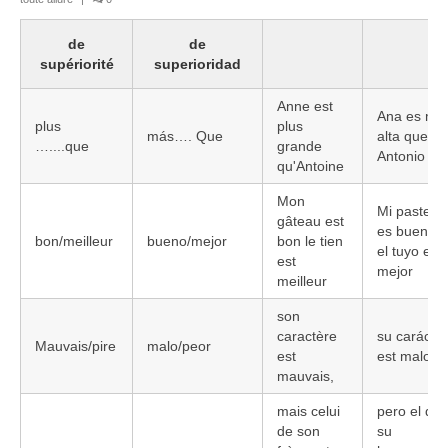
Literatura española
de
de
supériorité
superioridad
Zarzuela
Anne est
Buceo
Ana es má
plus
plus
más…. Que
alta que
…....que
grande
UNED
Antonio
qu'Antoine
De actualidad
Mon
Mi pastel
gâteau est
es bueno,
Euskaldunak gara
bon/meilleur
bueno/mejor
bon le tien
el tuyo es
est
mejor
Las sevillanas y yo
meilleur
Viaje
son
caractère
su carácter
Mauvais/pire
malo/peor
est
est malo,
Canarias
mauvais,
MI POESIA
mais celui
pero el de
de son
su