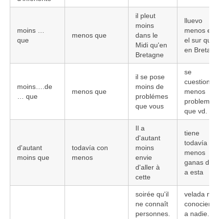
il pleut
lluevo
moins
moins …
menos en
menos que
dans le
que
el sur que
Midi qu'en
en Bretaña
Bretagne
se
il se pose
cuestiona
moins….de
moins de
menos que
menos
… que
problémes
problemas
que vous
que vd.
Il a
tiene
d'autant
todavía
d'autant
todavía con
moins
menos
moins que
menos
envie
ganas de ir
d'aller à
a esta
cette
soirée qu'il
velada no
ne connaît
conociend
personnes.
a nadie.