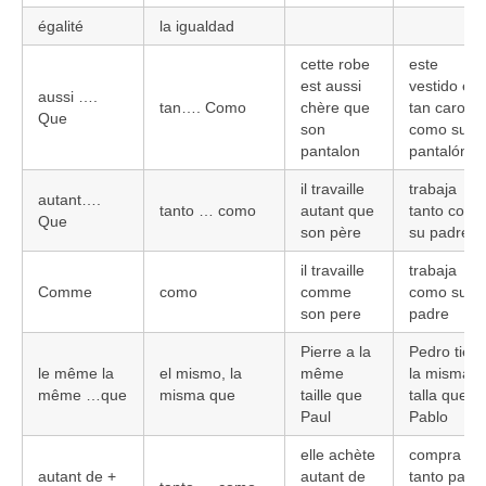
égalité
la igualdad
cette robe
este
est aussi
vestido es
aussi ….
tan…. Como
chère que
tan caro
Que
son
como su
pantalon
pantalón
il travaille
trabaja
autant….
tanto … como
autant que
tanto como
Que
son père
su padre
il travaille
trabaja
Comme
como
comme
como su
son pere
padre
Pierre a la
Pedro tien
le même la
el mismo, la
même
la misma
même …que
misma que
taille que
talla que
Paul
Pablo
elle achète
compra
autant de +
autant de
tanto pan