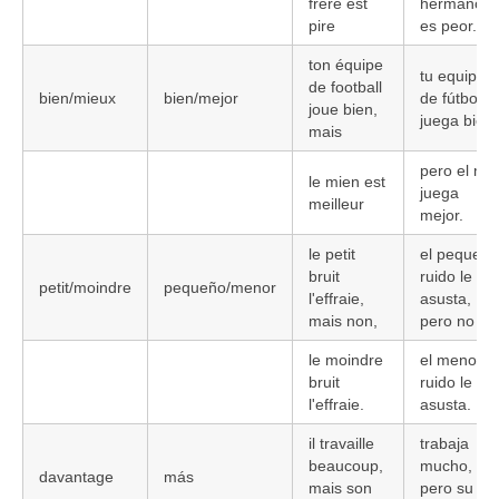
frère est
hermano
pire
es peor.
ton équipe
tu equipo
de football
bien/mieux
bien/mejor
de fútbol
joue bien,
juega bien,
mais
pero el mí
le mien est
juega
meilleur
mejor.
le petit
el pequeño
bruit
ruido le le
petit/moindre
pequeño/menor
l'effraie,
asusta,
mais non,
pero no
le moindre
el menor
bruit
ruido le
l'effraie.
asusta.
il travaille
trabaja
beaucoup,
mucho,
davantage
más
mais son
pero su