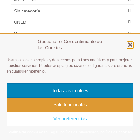
Sin categoría
UNED
Viaje
Gestionar el Consentimiento de
Zarzuela
las Cookies
Usamos cookies propias y de terceros para fines analíticos y para mejorar
Etiquetas
nuestros servicios. Puedes aceptar, rechazar o configurar tus preferencias
en cualquier momento.
A1 / A2 / B1 / B2 /C1 / C2
A1 Débutant
es m
Español y Frances
Todas las cookies
postular a un puesto de trabajo
Présentation à toute allure
Sólo funcionales
Ver preferencias
© 2026 Castellano-Français conoce las culturas hermanadas francesa y española
Aviso
legal
Contacto: castellanofrancais@gmail.com
Política de cookie
Aviso Legal, política de privacidad y política de cookies