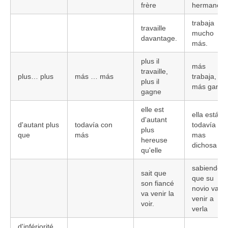
frère
hermano
trabaja
travaille
mucho
davantage.
más.
plus il
más
travaille,
plus… plus
más … más
trabaja,
plus il
más gana.
gagne
elle est
ella está
d'autant
d'autant plus
todavía con
todavía
plus
que
más
mas
hereuse
dichosa
qu'elle
sabiendo
sait que
que su
son fiancé
novio va
va venir la
venir a
voir.
verla
d'infériorité