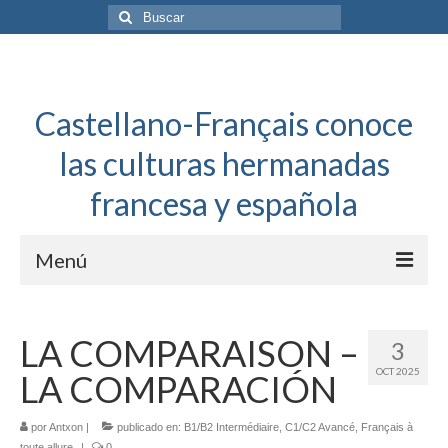
Buscar
por:
Castellano-Français conoce
las culturas hermanadas
francesa y española
Menú
Español a toda mecha
LA COMPARAISON –
3
Français: Dossier Général
OCT 2025
LA COMPARACIÓN
Français à toute allure
por
Antxon
|
publicado en:
B1/B2 Intermédiaire
,
C1/C2 Avancé
,
Français à
Bordeaux Tregey
toute allure
|
0