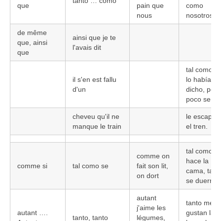
tanto … como
que
pain que
como
nous
nosotros
de même
ainsi que je te
que, ainsi
l'avais dit
que
tal como te
il s'en est fallu
lo había
d'un
dicho, por
poco se
cheveu qu'il ne
le escapa
manque le train
el tren.
tal como s
comme on
hace la
comme si
tal como se
fait son lit,
cama, tal
on dort
se duerme
autant
tanto me
j'aime les
autant ….
gustan las
tanto, tanto
légumes,