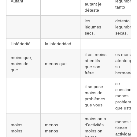
Autant
legumbres,
autant je
tanto
déteste
les
detesto las
légumes
legumbres
secs.
secas.
l'infériorité
la inferioridad
il est moins
es menos
moins que,
attentifs
atento que
moins de
menos que
que son
su
que
frère
hermano
se
il se pose
cuestiona
moins de
menos
problèmes
problema
que vous.
que usted.
moins on a
menos se
moins…
menos…
d'activités
tienen
moins
menos
moins on
actividades