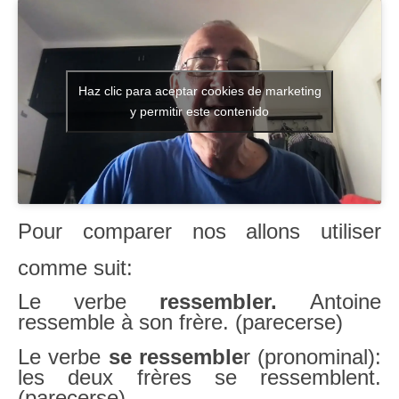
Literatura española
Zarzuela
Haz clic para aceptar cookies de marketing
Buceo
y permitir este contenido
UNED
De actualidad
Euskaldunak gara
Pour comparer nos allons utiliser
Las sevillanas y yo
comme suit:
Viaje
Le verbe
ressembler.
Antoine
ressemble à son frère. (parecerse)
Canarias
Le verbe
se ressemble
r (pronominal):
MI POESIA
les deux frères se ressemblent.
(parecerse)