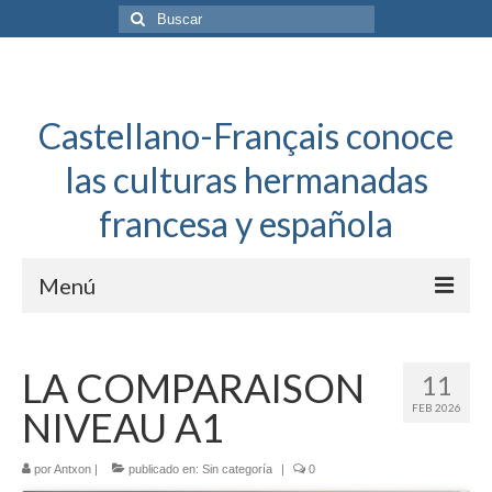
Buscar
por:
Castellano-Français conoce
las culturas hermanadas
francesa y española
Menú
Español a toda mecha
LA COMPARAISON
11
Français: Dossier Général
FEB 2026
NIVEAU A1
Français à toute allure
por
Antxon
|
publicado en:
Sin categoría
|
0
Bordeaux Tregey