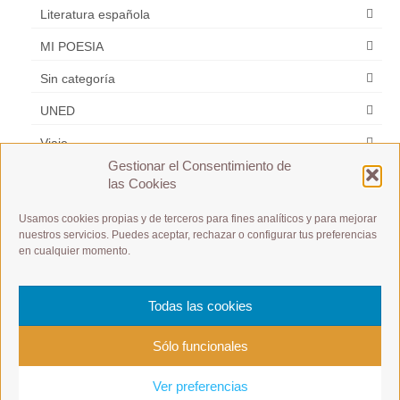
Literatura española
MI POESIA
Sin categoría
UNED
Viaje
Gestionar el Consentimiento de
Zarzuela
las Cookies
Usamos cookies propias y de terceros para fines analíticos y para mejorar
Etiquetas
nuestros servicios. Puedes aceptar, rechazar o configurar tus preferencias
en cualquier momento.
A1 / A2 / B1 / B2 /C1 / C2
A1 Débutant
es m
Español y Frances
Todas las cookies
postular a un puesto de trabajo
Présentation à toute allure
Sólo funcionales
Ver preferencias
© 2026 Castellano-Français conoce las culturas hermanadas francesa y española
Aviso